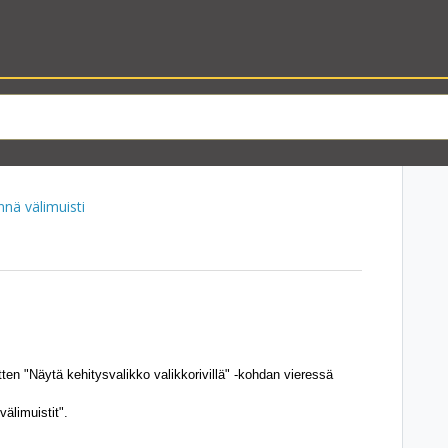
nnä välimuisti
tten "Näytä kehitysvalikko valikkorivillä" -kohdan vieressä
välimuistit".