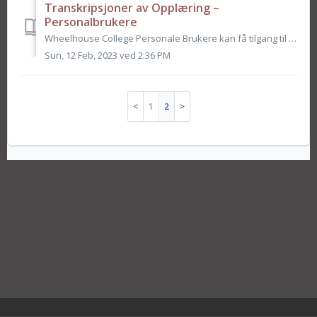
Transkripsjoner av Opplæring –
Personalbrukere
Wheelhouse College Personale Brukere kan få tilgang til transkripsjoner av deres opplæringsfremgang gjennom transkripsjonsfunksjonen. (Hvis du vil ha infor...
Sun, 12 Feb, 2023 ved 2:36 PM
1
2