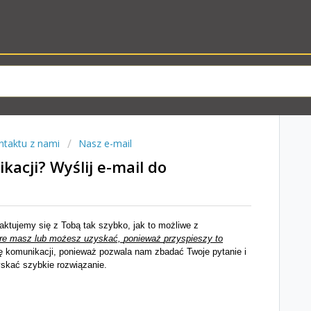
ntaktu z nami
Nasz e-mail
kacji? Wyślij e-mail do
aktujemy
się
z
Tobą
tak
szybko,
jak
to
możliwe
z
re
masz
lub
możesz
uzyskać,
ponieważ
przyspieszy
to
ę
komunikacji,
ponieważ
pozwala
nam
zbadać
Twoje
pytanie
i
yskać
szybkie
rozwiązanie.