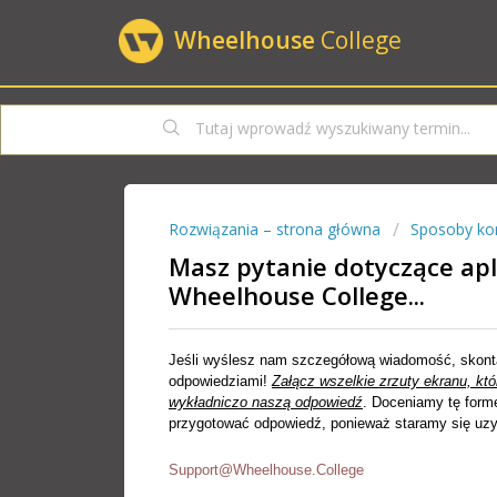
Wheelhouse
College
Rozwiązania – strona główna
Sposoby ko
Masz pytanie dotyczące apli
Wheelhouse College...
Jeśli
wyślesz
nam
szczegółową
wiadomość,
skont
odpowiedziami!
Załącz
wszelkie
zrzuty
ekranu,
któ
wykładniczo
naszą
odpowiedź
.
Doceniamy
tę
form
przygotować
odpowiedź,
ponieważ
staramy
się
uz
Support@Wheelhouse.College