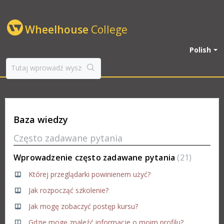
Wheelhouse
College
Polish
Baza wiedzy
Często zadawane pytania
Wprowadzenie często zadawane pytania
21
Której przeglądarki powinienem użyć?
Jak rozpocząć szkolenie?
Jak mogę zobaczyć postęp kursu?
Gdzie mogę znaleźć informacje o moim profilu?