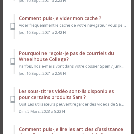
Jeu, 16 Sept., 2021 à 2:25 H
Comment puis-je vider mon cache ?
Vider fréquemment le cache de votre navigateur vous permettra de profiter des performances optimales du LMS en vous tenant au courant de nos dernières versi...
Jeu, 16 Sept., 2021 à 2:42 H
Pourquoi ne reçois-je pas de courriels du
Wheelhouse College?
Parfois, nos e-mails vont dans votre dossier Spam / Junk, alors assurez-vous d’y vérifier d’abord. Si ce n’est pas le cas et que vous êtes sûr d’avoir entré...
Jeu, 16 Sept., 2021 à 2:59 H
Les sous-titres vidéo sont-ils disponibles
pour certains produits Sam ?
Oui! Les utilisateurs peuvent regarder des vidéos de Sam’s Garage sous-titrées en anglais, français, allemand ou espagnol. De plus, les vidéos de mise en ...
Dim, 5 Mars, 2023 à 8:22 H
Comment puis-je lire les articles d’assistance