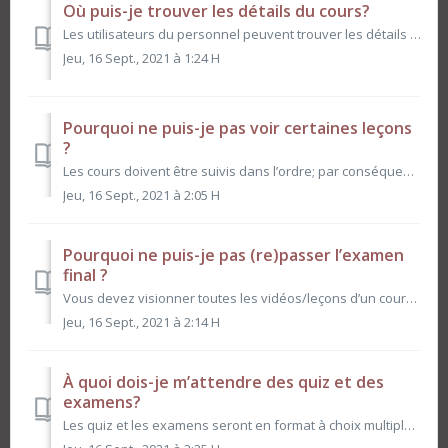
Où puis-je trouver les détails du cours?
Les utilisateurs du personnel peuvent trouver les détails des cours en cliquant sur Vos cours en haut de leurs écrans. À partir de là, ils peuvent trouver l...
Jeu, 16 Sept., 2021 à 1:24 H
Pourquoi ne puis-je pas voir certaines leçons
?
Les cours doivent être suivis dans l’ordre; par conséquent, certaines leçons ne seront pas disponibles tant que vous n’aurez pas regardé la leçon précédente...
Jeu, 16 Sept., 2021 à 2:05 H
Pourquoi ne puis-je pas (re)passer l’examen
final ?
Vous devez visionner toutes les vidéos/leçons d’un cours avant de pouvoir passer l’examen. Vous n’avez que deux coups pour prendre la finale et devez p...
Jeu, 16 Sept., 2021 à 2:14 H
À quoi dois-je m’attendre des quiz et des
examens?
Les quiz et les examens seront en format à choix multiples et à réponse unique. Les quiz vous prépareront aux examens en testant votre compréhension du cont...