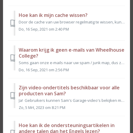
Hoe kan ik mijn cache wissen?
Door de cache van uw browser regelmatig te wissen, kunt u de optimale prestaties van het LMS ervaren door u op de hoogte te houden van onze nieuwste softwar...
Do, 16 Sep, 2021 om 2:40 PM
Waarom krijg ik geen e-mails van Wheelhouse
College?
Soms gaan onze e-mails naar uw spam / junk map, dus zorg ervoor dat u daar eerst controleert. Als het er niet is en u zeker weet dat u het juiste e-mailadre...
Do, 16 Sep, 2021 om 2:56 PM
Zijn video-ondertitels beschikbaar voor alle
producten van Sam?
Ja! Gebruikers kunnen Sam's Garage-video's bekijken met ondertitels in het Engels, Frans, Duits of Spaans. Daarnaast zijn aan de slag-video's ...
Zo, 5 Mrt, 2023 om 8:21 PM
Hoe kan ik de ondersteuningsartikelen in
andere talen dan het Engels lezen?