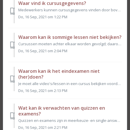
Waar vind ik cursusgegevens?
Medewerkers kunnen cursusgegevens vinden door bovenaan hun scherm op Uw cursussen te klikken. Van daaruit kunnen ze de cursus vinden die ze geïnteresseerd z...
Do, 16 Sep, 2021 om 1:22 PM
Waarom kan ik sommige lessen niet bekijken?
Cursussen moeten achter elkaar worden gevolgd; daarom zijn sommige lessen pas beschikbaar als je de vorige les hebt bekeken. Beheerders en managers kunn...
Do, 16 Sep, 2021 om 2:04 PM
Waarom kan ik het eindexamen niet
(her)doen?
Je moet alle video's/lessen in een cursus bekijken voordat je het examen kunt afleggen. Je hebt maar twee schoten bij het nemen van de finale en mo...
Do, 16 Sep, 2021 om 2:13 PM
Wat kan ik verwachten van quizzen en
examens?
Quizzen en examens zijn in meerkeuze- en single-answer-indeling. Quizzen bereiden je voor op examens door om de paar lessen je begrip van cursusinhoud te te...
Do, 16 Sep, 2021 om 2:21 PM