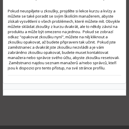
Pokud neuspějete u zkoušky, projděte si lekce kurzu a kvízy a
můžete se také poradit se svým školícím manažerem, abyste
získali vysvětlení o všech problémech, které můžete mít. Obvykle
můžete skládat zkoušky z kurzu dvakrát, ale to někdy závisí na
produktu a může být omezeno na jednou. Pokud se zobrazí
odkaz "opakovat zkoušku nyní", můžete na něj kliknout a
zkoušku opakovat, až budete připraveni tak učinit. Pokud jste
zaměstnanec a dvakrát jste zkoušku nezvládli a je vám
zabráněno zkoušku opakovat, budete muset kontaktovat
manažera nebo správce svého účtu, abyste zkoušku resetovali.
Zaměstnanci najdou seznam manažerů a/nebo správců, kteří
jsou k dispozici pro tento přístup, na své stránce profilu.