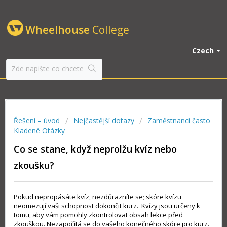
Wheelhouse
College
Czech
Řešení – úvod
Nejčastější dotazy
Zaměstnanci často
Kladené Otázky
Co se stane, když neprolžu kvíz nebo
zkoušku?
Pokud nepropásáte kvíz, nezdůrazníte se; skóre kvízu
neomezují vaši schopnost dokončit kurz. Kvízy jsou určeny k
tomu, aby vám pomohly zkontrolovat obsah lekce před
zkouškou. Nezapočítá se do vašeho konečného skóre pro kurz.