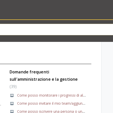
Domande frequenti
sull'amministrazione e la gestione
39
Come posso monitorare i progressi di allenamento del mio team?
Come posso invitare il mio team/aggiungere utenti?
essi del mio corso?
Come posso iscrivere una persona o un gruppo di persone ai corsi?
o profilo?