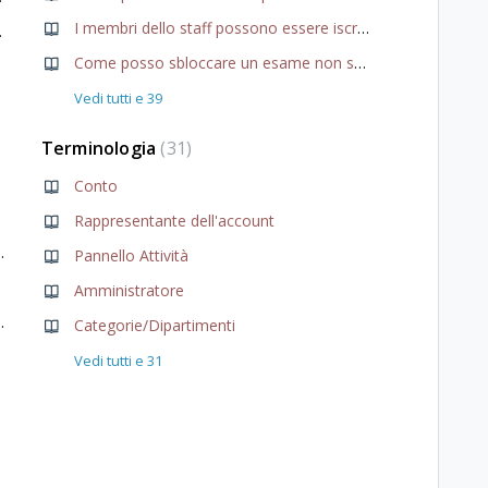
I membri dello staff possono essere iscritti a corsi di gestione?
zzo e-mail?
Come posso sbloccare un esame non superato?
Vedi tutti e 39
Terminologia
31
Conto
Rappresentante dell'account
essi del mio corso?
Pannello Attività
Amministratore
stenere ogni esame?
Categorie/Dipartimenti
Vedi tutti e 31